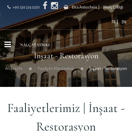
+90 326 234 5250
Elea Antiocheia |
Meriç Çiftliği
TR |
EN
İnşaat - Restorasyon
Anasayfa
Faaliyet Alanlarımız
İnşaat - Restorasyon
Faaliyetlerimiz | İnşaat -
Restorasyon